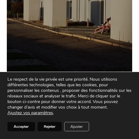
Le respect de la vie privée est une priorité. Nous utilisons
différentes technologies, telles que les cookies, pour
personnaliser les contenus , proposer des fonctionnalités sur les
réseaux sociaux et analyser le trafic. Merci de cliquer sur le
bouton ci-contre pour donner votre accord. Vous pouvez
21 logements « Le Bois de la cour »
changer d’avis et modifier vos choix à tout moment.
– Saint Malo de Guersac
Ajustez vos paramètres
.
AFFICHER PLUS D'INFOS
Accepter
Rejeter
Ajuster